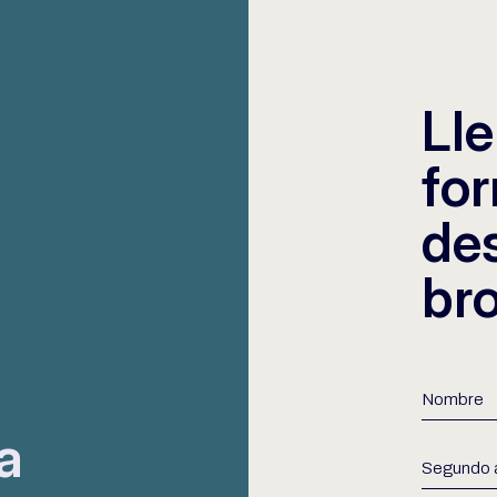
Lle
for
de
br
a