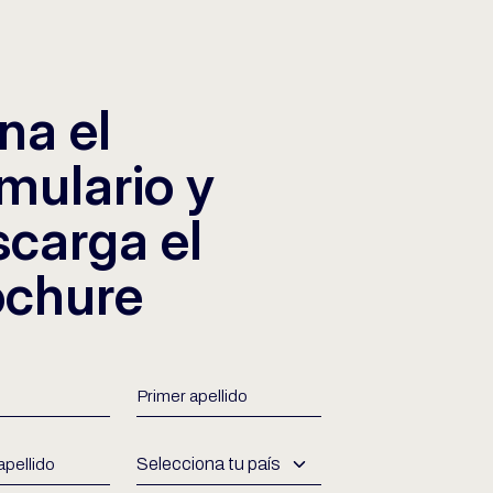
na el
mulario y
scarga el
ochure